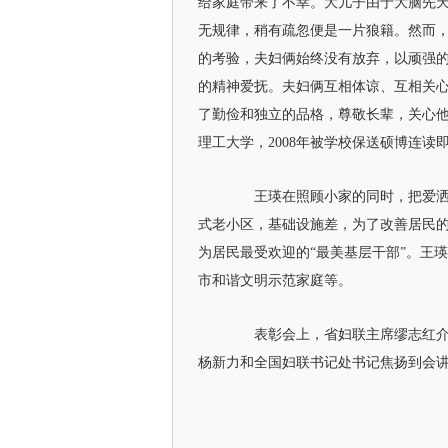
给家庭带来了不幸。大儿子由于大脑先天
无规律，稍有疏忽便是一片狼籍。然而，
的考验，夫妇俩始终没有放弃，以顽强的
的精神爱抚。夫妇俩互相体谅、互相关
了勤俭和独立的品格，尊敬长辈，关心他
理工大学，2008年被学校保送硕博连读
王瑛在照顾小家的同时，把爱洒向
式老小区，基础设施差，为了改善居民
为居民最受欢迎的“最美基层干部”。王
市和谐文明示范家庭等。
表彰会上，省妇联主席缪志红介绍
杨新力和全国妇联书记处书记焦扬到会