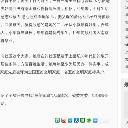
·
发育不良，丧失了行为能力，一日三餐全靠精心调喂;大小便毫
·
夫妇俩并没有给困难和挫折所压垮，相反，32年来，面对生活
·
意志和毅力,悉心照料着痴呆儿，把父母的爱化为儿子终身依赖
·
心、共度难关。值得欣慰的是她的二儿子从小就勤奋好学，养成
·
人，小学就当班长，年年都是优秀学生。10年前顺利考入南京
·
即将毕业。
·
·
社区这个大家。她所在的社区是建于上世纪80年代初的敞开
·
的居住条件，方便百姓生活，她每年至少为居民办一件实事，成
·
瑛家庭先后被评为全国五好文明家庭、省五好文明家庭标兵户、
了全省开展寻找“最美家庭”活动情况。省委常委、组织部长
讲话。