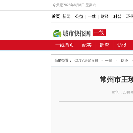
今天是
2026年8月8日 星期六
首页
新闻
|
公益
|
一线
|
财经
|
科普
|
环
一线
一线首页
纪实
调查
访谈
当前位置：
CCTV法聚直播
>
一线
>
访谈
常州市王瑛
时间：2018-03-