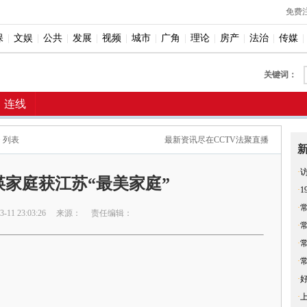
免费
保
|
文娱
|
公共
|
发展
|
视频
|
城市
|
广角
|
理论
|
房产
|
法治
|
传媒
|
关键词：
连线
> 列表
最新资讯尽在CCTV法聚直播
·
家庭获江苏“最美家庭”
·
·
11 23:03:26
来源：
责任编辑：
·
·
·
·
·