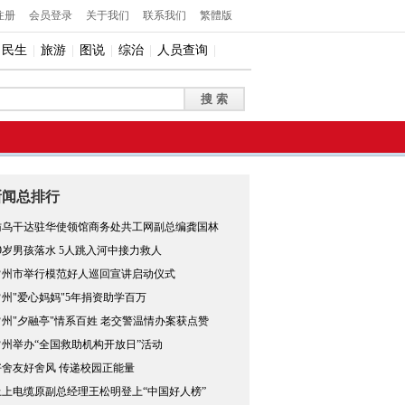
注册
会员登录
关于我们
联系我们
繁體版
民生
|
旅游
|
图说
|
综治
|
人员查询
|
新闻总排行
访乌干达驻华使领馆商务处共工网副总编龚国林
19岁男孩落水 5人跳入河中接力救人
常州市举行模范好人巡回宣讲启动仪式
常州"爱心妈妈"5年捐资助学百万
常州"夕融亭"情系百姓 老交警温情办案获点赞
常州举办“全国救助机构开放日”活动
好舍友好舍风 传递校园正能量
上上电缆原副总经理王松明登上“中国好人榜”