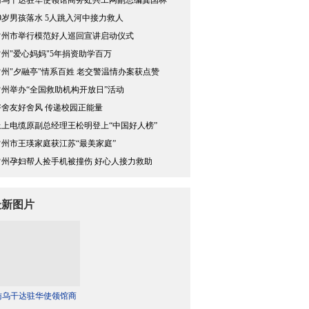
访乌干达驻华使领馆商务处共工网副总编龚国林
19岁男孩落水 5人跳入河中接力救人
常州市举行模范好人巡回宣讲启动仪式
常州"爱心妈妈"5年捐资助学百万
常州"夕融亭"情系百姓 老交警温情办案获点赞
常州举办“全国救助机构开放日”活动
好舍友好舍风 传递校园正能量
上上电缆原副总经理王松明登上“中国好人榜”
常州市王瑛家庭获江苏“最美家庭”
常州孕妇帮人捡手机被撞伤 好心人接力救助
最新图片
访乌干达驻华使领馆商